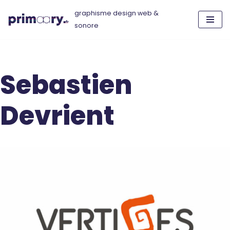
graphisme design web &
sonore
Aller
au
contenu
Sebastien
Devrient